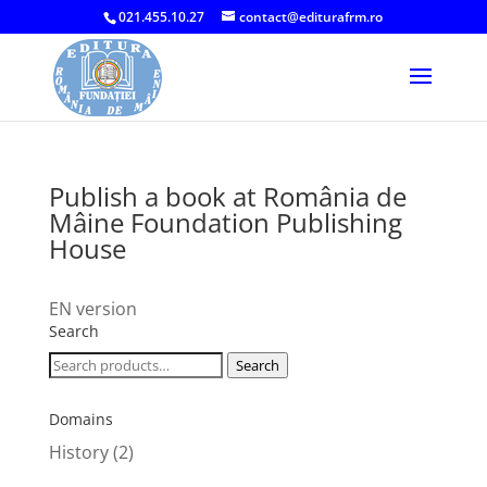
021.455.10.27
contact@editurafrm.ro
Publish a book at România de
Mâine Foundation Publishing
House
EN version
Search
Search
Search
for:
Domains
History
(2)