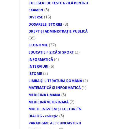
CULEGERI DE TESTE GRILĂ PENTRU
(8)
EXAMEN
(15)
DIVERSE
(8)
DOSARELE ISTORIEI
DREPT ŞI ADMINISTRAŢIE PUBLICĂ
(35)
(37)
ECONOMIE
(3)
EDUCAŢIE FIZICĂ ŞI SPORT
(4)
INFORMATICĂ
(6)
INTERVIURI
(2)
ISTORIE
(2)
LIMBA ŞI LITERATURA ROMÂNĂ
(1)
MATEMATICĂ ŞI INFORMATICĂ
(3)
MEDICINĂ UMANĂ
(2)
MEDICINĂ VETERINARĂ
MULTILINGVISM ȘI CULTURI ÎN
(3)
DIALOG - colecție
PARADIGME ALE CUNOAȘTERII