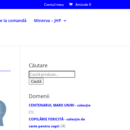
Contul meu
Articole 0
le la comandă
Minerva – JHP
Căutare
Caută
după:
Caută
Domenii
CENTENARUL MARII UNIRI - colecție
(1)
COPILĂRIE FERICITĂ - colecţie de
(4)
carte pentru copii