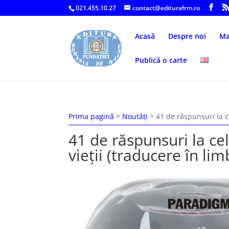
021.455.10.27
contact@editurafrm.ro
Acasă
Despre noi
Ma
Publică o carte
Prima pagină
>
Noutăți
>
41 de răspunsuri la c
41 de răspunsuri la ce
vieții (traducere în l