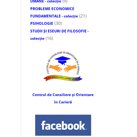
(9)
UMANE - colecție
PROBLEME ECONOMICE
(21)
FUNDAMENTALE - colecție
(30)
PSIHOLOGIE
STUDII ȘI ESEURI DE FILOSOFIE -
(16)
colecție
Centrul de Consiliere și Orientare
în Carieră