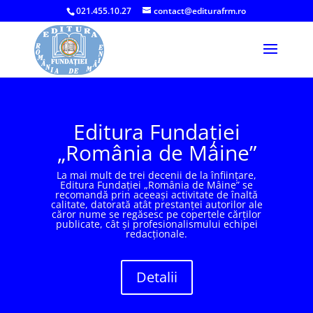
021.455.10.27
contact@editurafrm.ro
Editura Fundației
„România de Mâine”
La mai mult de trei decenii de la înfiinţare,
Editura Fundaţiei „România de Mâine” se
recomandă prin aceeaşi activitate de înaltă
calitate, datorată atât prestanţei autorilor ale
căror nume se regăsesc pe copertele cărţilor
publicate, cât şi profesionalismului echipei
redacţionale.
Detalii