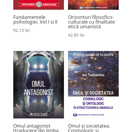
Fundamentele
Orizonturi filosofico-
psihologiei. Vol I si II
culturale cu finalitate
etică umanistă
92,13
lei
42,85
lei
Omul antagonist
Omul și societatea.
(traducere din limba
Cosmologic și