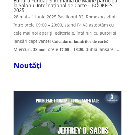
Editura Fundației România de Mâine participă
la Salonul Internațional de Carte – BOOKFEST
2025!
28 mai – 1 iunie 2025 Pavilionul B2, Romexpo, zilnic
între orele 09:00 – 20:00, stand F4 Vă așteptăm cu
cele mai noi apariții editoriale, întâlniri cu autori și
lansări captivante! 𝐂𝐚𝐥𝐞𝐧𝐝𝐚𝐫𝐮𝐥 𝐥𝐚𝐧𝐬𝐚̆𝐫𝐢𝐥𝐨𝐫 𝐝𝐞 𝐜𝐚𝐫𝐭𝐞:
Miercuri, 𝟐𝟖 𝐦𝐚𝐢, orele 𝟏𝟕:𝟎𝟎 – 𝟏𝟖:𝟑𝟎, dublă lansare –...
Noutăți