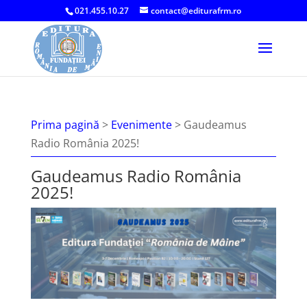
021.455.10.27
contact@editurafrm.ro
Prima pagină
>
Evenimente
>
Gaudeamus
Radio România 2025!
Gaudeamus Radio România
2025!