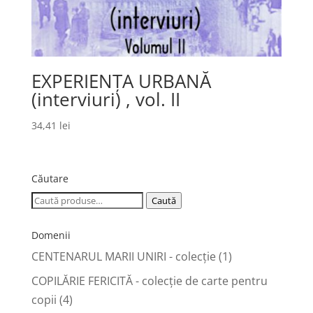
EXPERIENȚA URBANĂ
(interviuri) , vol. II
34,41
lei
Căutare
Caută
Caută
după:
Domenii
CENTENARUL MARII UNIRI - colecție
(1)
COPILĂRIE FERICITĂ - colecţie de carte pentru
copii
(4)