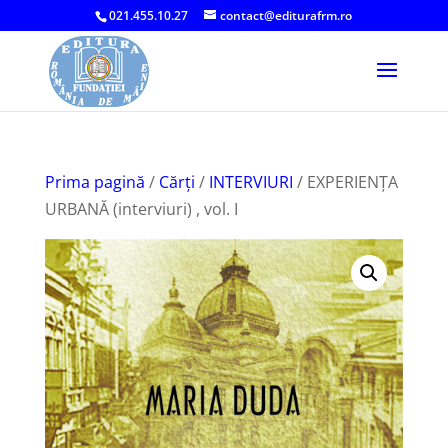
021.455.10.27
contact@editurafrm.ro
Prima pagină
/
Cărți
/
INTERVIURI
/ EXPERIENȚA
URBANĂ (interviuri) , vol. I