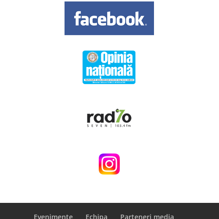
Evenimente
Echipa
Parteneri media