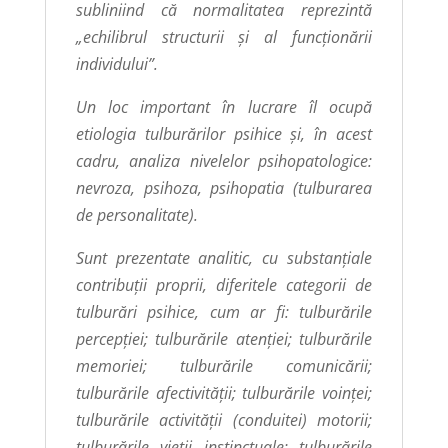
subliniind că normalitatea reprezintă
„echilibrul structurii şi al funcţionării
individului”.
Un loc important în lucrare îl ocupă
etiologia tulburărilor psihice şi, în acest
cadru, analiza nivelelor psihopatologice:
nevroza, psihoza, psihopatia (tulburarea
de personalitate).
Sunt prezentate analitic, cu substanţiale
contribuţii proprii, diferitele categorii de
tulburări psihice, cum ar fi: tulburările
percepţiei; tulburările atenţiei; tulburările
memoriei; tulburările comunicării;
tulburările afectivităţii; tulburările voinţei;
tulburările activităţii (conduitei) motorii;
tulburările vieţii instinctuale; tulburările