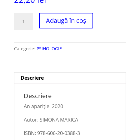
Cantitate
Adaugă în coș
SEMIOLOGIE
PSIHIATRICĂ
PENTRU
Categorie:
PSIHOLOGIE
PSIHOLOGI.
Ediția
a
II-
Descriere
a
revăzută
Descriere
și
An apariție: 2020
adăugită
Autor: SIMONA MARICA
ISBN: 978-606-20-0388-3