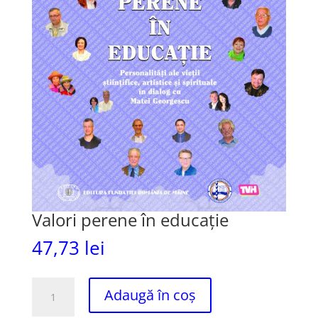
Valori perene în educație
47,73
lei
Cantitate
Adaugă în coș
Valori