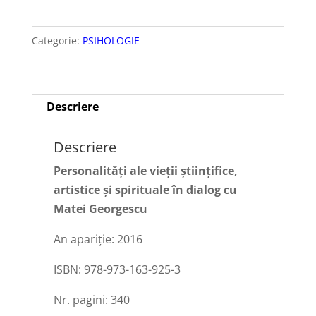
perene
în
Categorie:
PSIHOLOGIE
educație
Descriere
Descriere
Personalități ale vieții științifice,
artistice și spirituale în dialog cu
Matei Georgescu
An apariție: 2016
ISBN: 978-973-163-925-3
Nr. pagini: 340