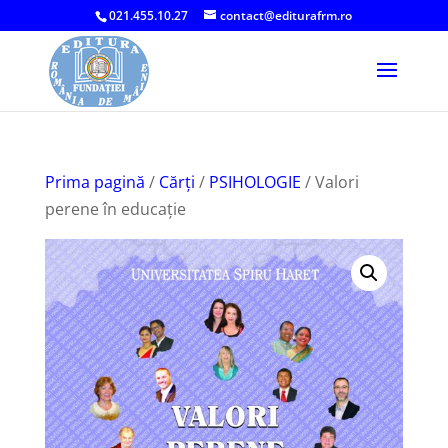
021.455.10.27
contact@editurafrm.ro
Prima pagină
/
Cărți
/
PSIHOLOGIE
/ Valori
perene în educație