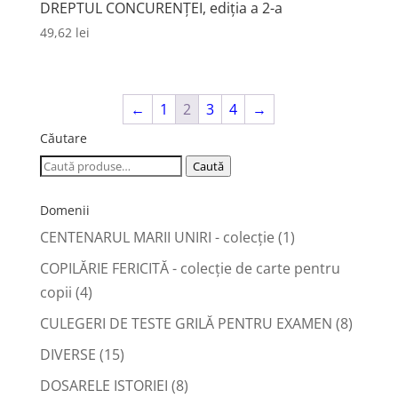
DREPTUL CONCURENȚEI, ediția a 2-a
49,62
lei
←
1
2
3
4
→
Căutare
Caută
Caută
după:
Domenii
CENTENARUL MARII UNIRI - colecție
(1)
COPILĂRIE FERICITĂ - colecţie de carte pentru
copii
(4)
CULEGERI DE TESTE GRILĂ PENTRU EXAMEN
(8)
DIVERSE
(15)
DOSARELE ISTORIEI
(8)