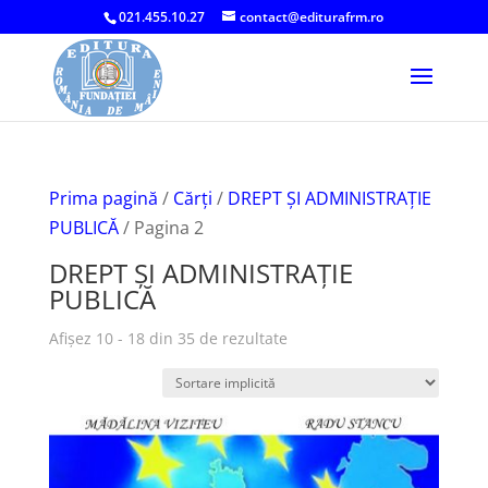
021.455.10.27
contact@editurafrm.ro
Prima pagină
/
Cărți
/
DREPT ŞI ADMINISTRAŢIE
PUBLICĂ
/ Pagina 2
DREPT ŞI ADMINISTRAŢIE
PUBLICĂ
Afișez 10 - 18 din 35 de rezultate