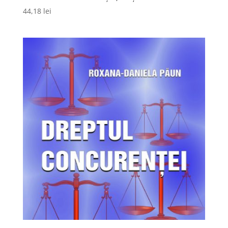
44,18
lei