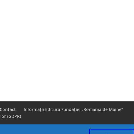
Contact
Informații Editura Fundației „România de Mâine”
lor (GDPR)