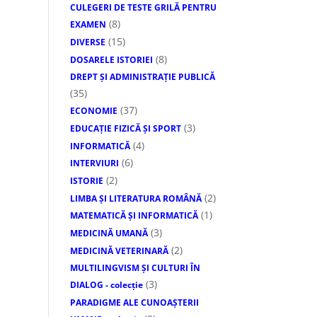
CULEGERI DE TESTE GRILĂ PENTRU
(8)
EXAMEN
(15)
DIVERSE
(8)
DOSARELE ISTORIEI
DREPT ŞI ADMINISTRAŢIE PUBLICĂ
(35)
(37)
ECONOMIE
(3)
EDUCAŢIE FIZICĂ ŞI SPORT
(4)
INFORMATICĂ
(6)
INTERVIURI
(2)
ISTORIE
(2)
LIMBA ŞI LITERATURA ROMÂNĂ
(1)
MATEMATICĂ ŞI INFORMATICĂ
(3)
MEDICINĂ UMANĂ
(2)
MEDICINĂ VETERINARĂ
MULTILINGVISM ȘI CULTURI ÎN
(3)
DIALOG - colecție
PARADIGME ALE CUNOAȘTERII