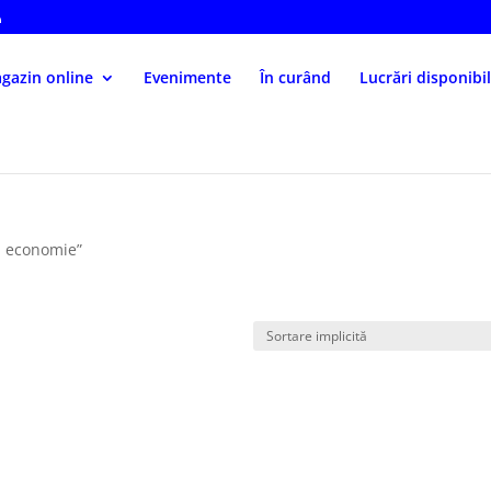
gazin online
Evenimente
În curând
Lucrări disponibi
ă economie”