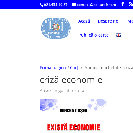
021.455.10.27
contact@editurafrm.ro
Acasă
Despre noi
Ma
Publică o carte
Prima pagină
/
Cărți
/ Produse etichetate „criz
criză economie
Afișez singurul rezultat