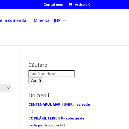
Contul meu
Articole 0
le la comandă
Minerva – JHP
Căutare
Caută
după:
Caută
Domenii
CENTENARUL MARII UNIRI - colecție
(1)
COPILĂRIE FERICITĂ - colecţie de
(4)
carte pentru copii