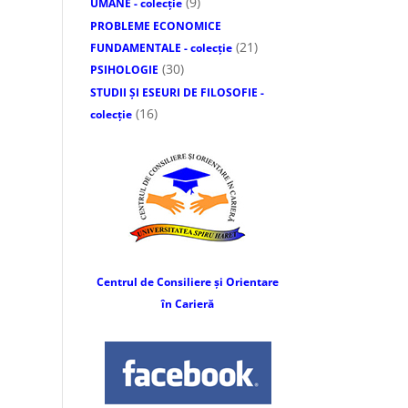
(9)
UMANE - colecție
PROBLEME ECONOMICE
(21)
FUNDAMENTALE - colecție
(30)
PSIHOLOGIE
STUDII ȘI ESEURI DE FILOSOFIE -
(16)
colecție
Centrul de Consiliere și Orientare
în Carieră