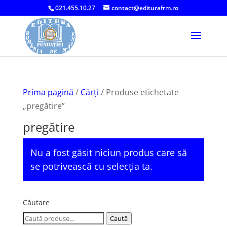
021.455.10.27
contact@editurafrm.ro
Prima pagină
/
Cărți
/ Produse etichetate
„pregătire”
pregătire
Nu a fost găsit niciun produs care să
se potrivească cu selecția ta.
Căutare
Caută
Caută