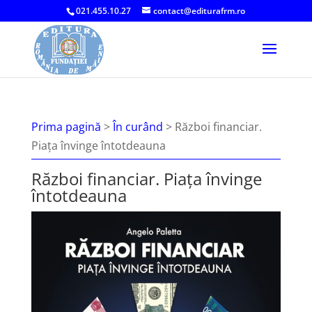
021.455.10.27
contact@editurafrm.ro
Prima pagină
>
În curând
>
Război financiar.
Piața învinge întotdeauna
Război financiar. Piața învinge
întotdeauna